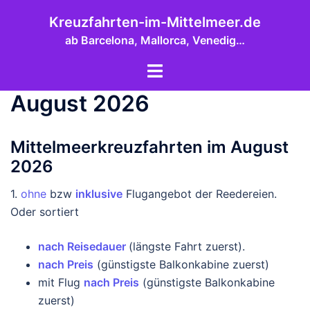
Zum
Kreuzfahrten-im-Mittelmeer.de
Inhalt
ab Barcelona, Mallorca, Venedig…
springen
Menü
umschalten
August 2026
Mittelmeerkreuzfahrten im August
2026
1.
ohne
bzw
inklusive
Flugangebot der Reedereien.
Oder sortiert
nach Reisedauer
(längste Fahrt zuerst).
nach Preis
(günstigste Balkonkabine zuerst)
mit Flug
nach Preis
(günstigste Balkonkabine
zuerst)