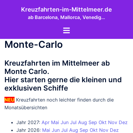
Zum
Kreuzfahrten-im-Mittelmeer.de
Inhalt
ab Barcelona, Mallorca, Venedig…
springen
Menü
umschalten
Monte-Carlo
Kreuzfahrten im Mittelmeer ab
Monte Carlo.
Hier starten gerne die kleinen und
exklusiven Schiffe
NEU
Kreuzfahrten noch leichter finden durch die
Monatsübersichten
Jahr 2027:
Apr
Mai
Jun
Jul
Aug
Sep
Okt
Nov
Dez
Jahr 2026:
Mai
Jun
Jul
Aug
Sep
Okt
Nov
Dez